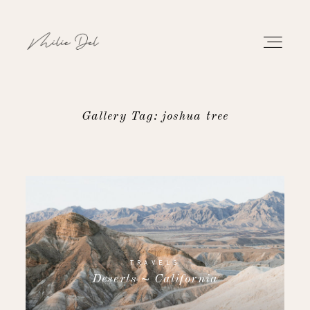
Gallery Tag: joshua tree
PORTFOLIO
WORK
ABOUT
CONTACT
TRAVELS
Deserts ~ California