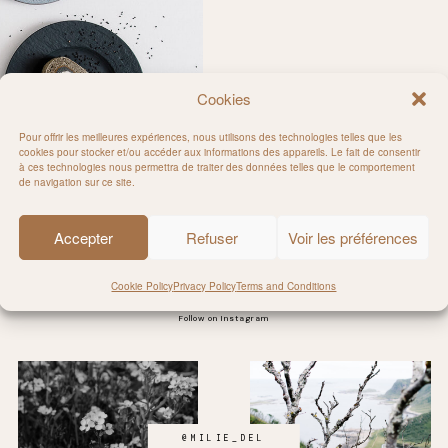
Cookies
Pour offrir les meilleures expériences, nous utilisons des technologies telles que les
cookies pour stocker et/ou accéder aux informations des appareils. Le fait de consentir
à ces technologies nous permettra de traiter des données telles que le comportement
ateau
de navigation sur ce site.
Accepter
Refuser
Voir les préférences
Cookie Policy
Privacy Policy
Terms and Conditions
Follow on Instagram
@MILIE_DEL