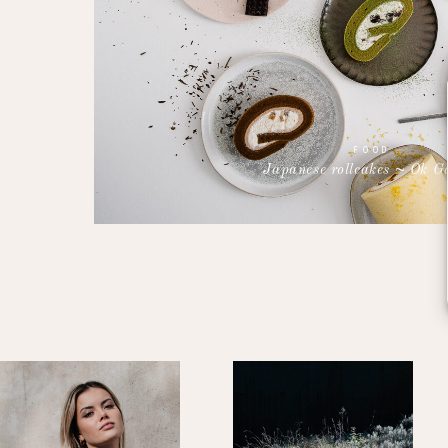
FOOD
Japanese rollcakes ~ Ok G