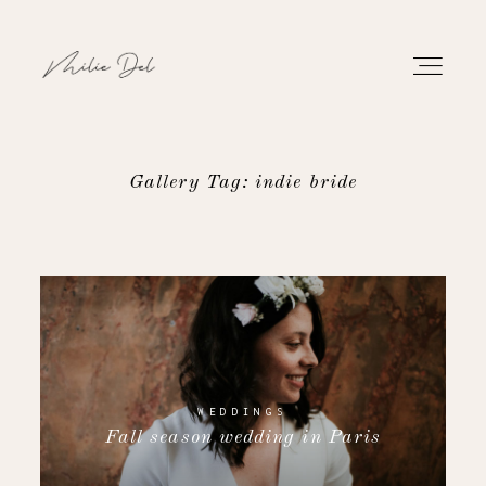
Gallery Tag: indie bride
PORTFOLIO
WORK
ABOUT
CONTACT
WEDDINGS
Fall season wedding in Paris