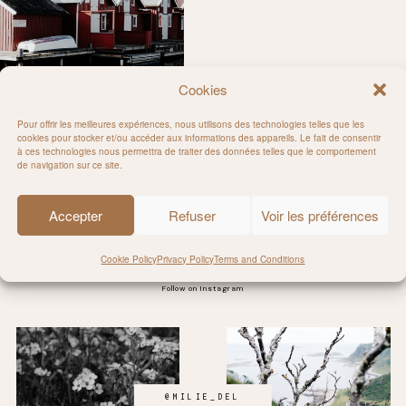
Cookies
Pour offrir les meilleures expériences, nous utilisons des technologies telles que les
cookies pour stocker et/ou accéder aux informations des appareils. Le fait de consentir
à ces technologies nous permettra de traiter des données telles que le comportement
weden
de navigation sur ce site.
Accepter
Refuser
Voir les préférences
Cookie Policy
Privacy Policy
Terms and Conditions
Follow on Instagram
@MILIE_DEL