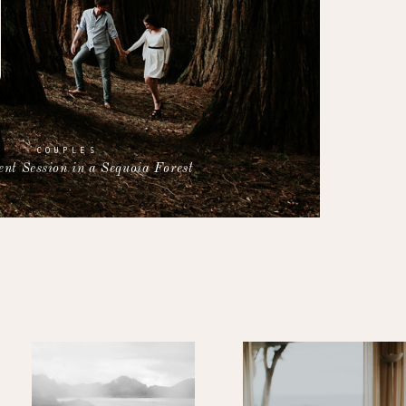
COUPLES
nt Session in a Sequoia Forest