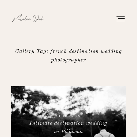
Gallery Tag: french destination wedding
photographer
PORTFOLIO
WORK
ABOUT
CONTACT
WEDDINGS
Intimate destination wedding
in Panama