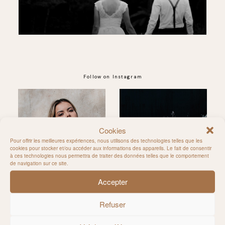
Follow on Instagram
Cookies
@MILIE_DEL
Pour offrir les meilleures expériences, nous utilisons des technologies telles que les
cookies pour stocker et/ou accéder aux informations des appareils. Le fait de consentir
à ces technologies nous permettra de traiter des données telles que le comportement
de navigation sur ce site.
Accepter
Refuser