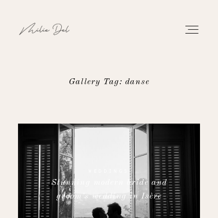
Gallery Tag: danse
PORTFOLIO
WORK
ABOUT
WEDDINGS
Stunning modern bride and
CONTACT
groom’s wedding in Isère