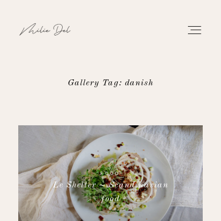
Gallery Tag: danish
PORTFOLIO
WORK
ABOUT
FOOD
Le Shelter ~ Scandinavian
CONTACT
food