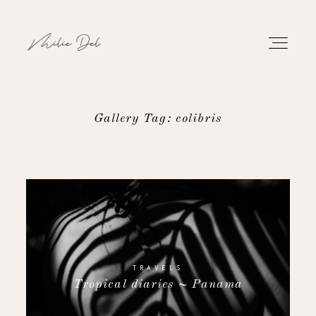
Gallery Tag: colibris
PORTFOLIO
WORK
ABOUT
CONTACT
TRAVELS
Tropical diaries ~ Panama