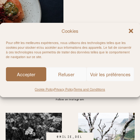
Cookies
Pour offrir les meilleures expériences, nous utilisons des technologies telles que les
cookies pour stocker et/ou accéder aux informations des appareils. Le fait de consentir
à ces technologies nous permettra de traiter des données telles que le comportement
 food
de navigation sur ce site.
Accepter
Refuser
Voir les préférences
Cookie Policy
Privacy Policy
Terms and Conditions
Follow on Instagram
@MILIE_DEL