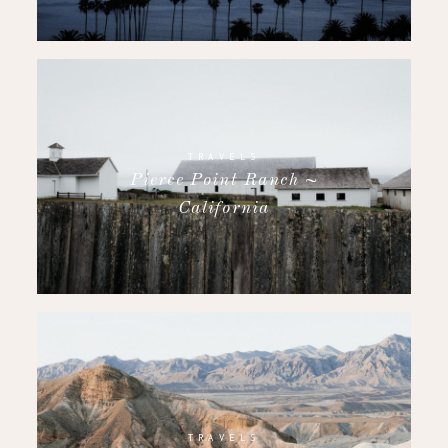
TRAVELS
Pierce Point Ranch ~
California
TRAVELS