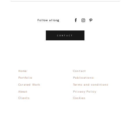
Follow allong
CONTACT
Home
Contact
Portfolio
Publications
Curated Work
Terms and conditions
About
Privacy Policy
Clients
Cookies