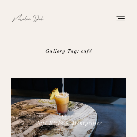
Gallery Tag: café
PORTFOLIO
WORK
ABOUT
CONTACT
FOOD
Café Riche ~ Montpellier