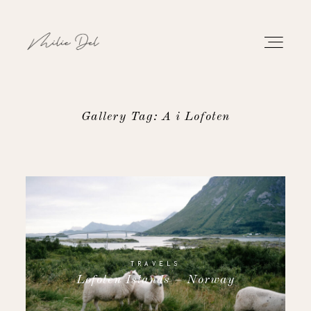
Gallery Tag: A i Lofoten
PORTFOLIO
WORK
ABOUT
CONTACT
TRAVELS
Lofoten Islands – Norway