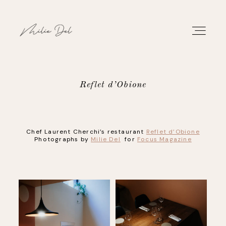
Reflet d’Obione
PORTFOLIO
Chef Laurent Cherchi’s restaurant
Reflet d’Obione
WORK
Photographs by
Milie Del
for
Focus Magazine
ABOUT
CONTACT