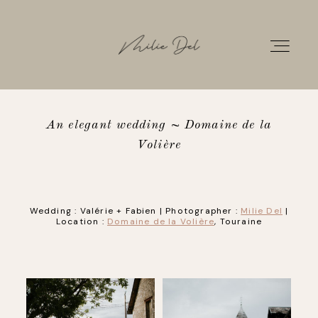
An elegant wedding ~ Domaine de la
HOME
Volière
PORTFOLIO
Wedding : Valérie + Fabien | Photographer :
Milie Del
|
Location :
Domaine de la Volière
, Touraine
GALLERIES
INFOS
CONTACT