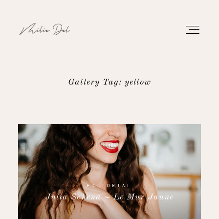
Gallery Tag: yellow
PORTFOLIO
TRAVAUX
À PROPOS
CONTACT
EDITORIAL
Julia Schena ~ Le Mur Jaune