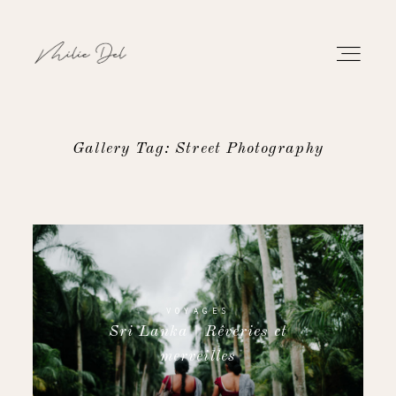
Gallery Tag: Street Photography
PORTFOLIO
TRAVAUX
À PROPOS
VOYAGES
Sri Lanka | Rêveries et
CONTACT
merveilles