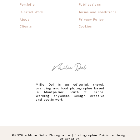
Portfolio
Publications
Curated Work
Terms and conditions
About
Privacy Policy
Clients
Cookies
Milie Del is an editorial, travel,
branding and food photographer based
in Montpellier, South of France.
Working anywhere. Design, creative
and poetic work
©2026 - Milie Del ~ Photographe | Photographie Poétique, design
et Créative