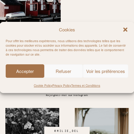
Cookies
Pour offrir les meilleures expériences, nous utilisons des technologies telles que les
cookies pour stocker et/ou accéder aux informations des appareils. Le fait de consentir
à ces technologies nous permettra de traiter des données telles que le comportement
uède
de navigation sur ce site.
Accepter
Refuser
Voir les préférences
Cookie Policy
Privacy Policy
Termes et Conditions
Rejoignez-moi sur Instagram
@MILIE_DEL