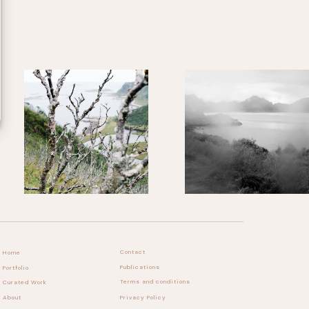
Contact
Home
Publications
Portfolio
Terms and conditions
Curated Work
Privacy Policy
About