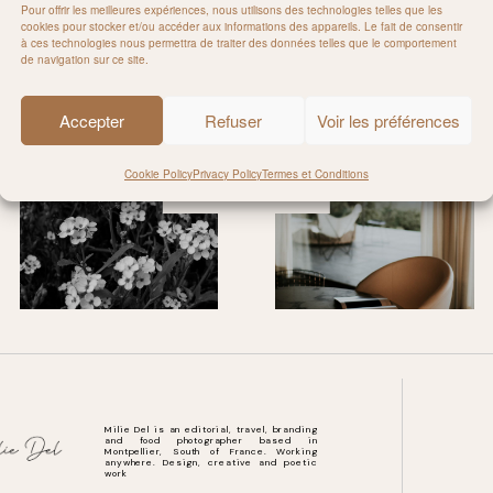
Pour offrir les meilleures expériences, nous utilisons des technologies telles que les
cookies pour stocker et/ou accéder aux informations des appareils. Le fait de consentir
à ces technologies nous permettra de traiter des données telles que le comportement
de navigation sur ce site.
Rejoignez-moi sur Instagram
Accepter
Refuser
Voir les préférences
Cookie Policy
Privacy Policy
Termes et Conditions
@MILIE_DEL
Milie Del is an editorial, travel, branding
and food photographer based in
Montpellier, South of France. Working
anywhere. Design, creative and poetic
work