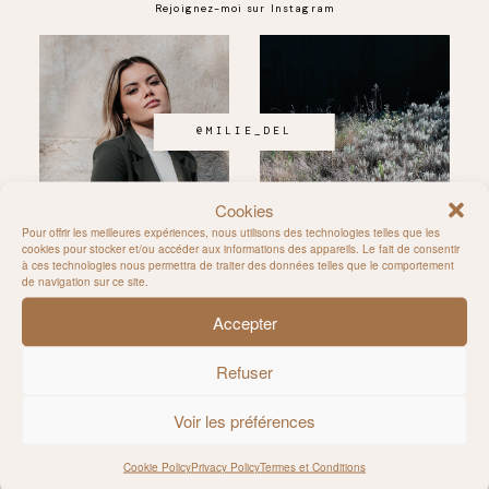
Rejoignez-moi sur Instagram
@MILIE_DEL
Cookies
Pour offrir les meilleures expériences, nous utilisons des technologies telles que les
cookies pour stocker et/ou accéder aux informations des appareils. Le fait de consentir
à ces technologies nous permettra de traiter des données telles que le comportement
de navigation sur ce site.
Accepter
Refuser
Follow allong
Voir les préférences
CONTACT
Cookie Policy
Privacy Policy
Termes et Conditions