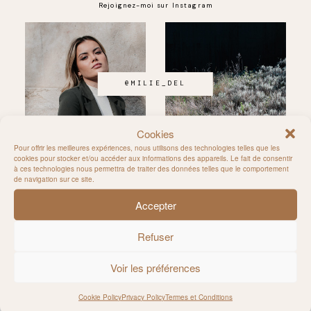
Rejoignez-moi sur Instagram
@MILIE_DEL
Cookies
Pour offrir les meilleures expériences, nous utilisons des technologies telles que les
cookies pour stocker et/ou accéder aux informations des appareils. Le fait de consentir
à ces technologies nous permettra de traiter des données telles que le comportement
de navigation sur ce site.
Accepter
Refuser
Follow allong
Voir les préférences
CONTACT
Cookie Policy
Privacy Policy
Termes et Conditions