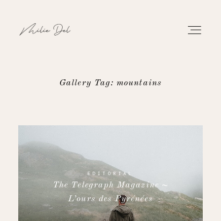
Gallery Tag: mountains
PORTFOLIO
TRAVAUX
À PROPOS
EDITORIAL
The Telegraph Magazine ~
CONTACT
L’ours des Pyrénées