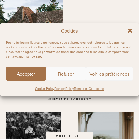
Cookies
Pour offrir les meilleures expériences, nous utilisons des technologies telles que les
cookies pour stocker et/ou accéder aux informations des appareils. Le fait de consentir
à ces technologies nous permettra de traiter des données telles que le comportement
e sully
de navigation sur ce site.
Accepter
Refuser
Voir les préférences
Cookie Policy
Privacy Policy
Termes et Conditions
Rejoignez-moi sur Instagram
@MILIE_DEL