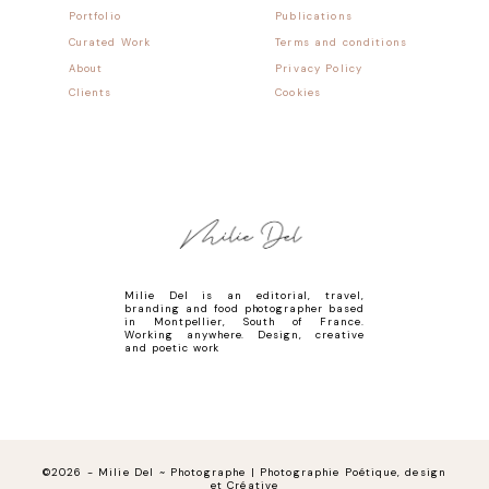
Portfolio
Publications
Curated Work
Terms and conditions
About
Privacy Policy
Clients
Cookies
Milie Del is an editorial, travel,
branding and food photographer based
in Montpellier, South of France.
Working anywhere. Design, creative
and poetic work
©2026 - Milie Del ~ Photographe | Photographie Poétique, design
et Créative