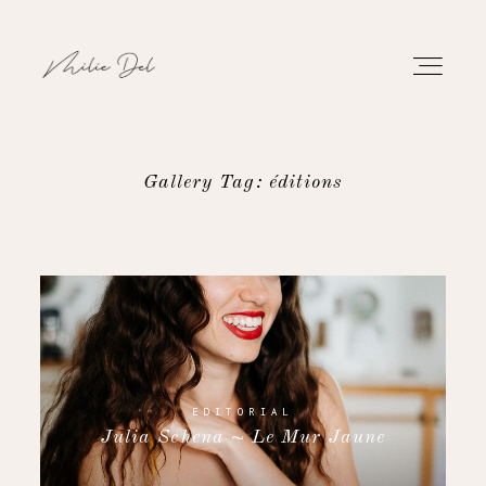
Gallery Tag: éditions
PORTFOLIO
TRAVAUX
À PROPOS
CONTACT
EDITORIAL
Julia Schena ~ Le Mur Jaune