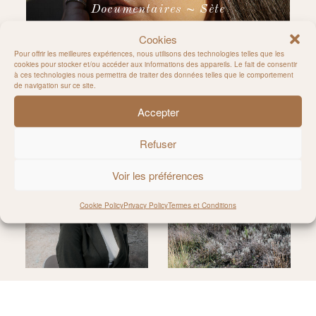
Documentaires ~ Sète
Cookies
Pour offrir les meilleures expériences, nous utilisons des technologies telles que les
cookies pour stocker et/ou accéder aux informations des appareils. Le fait de consentir
à ces technologies nous permettra de traiter des données telles que le comportement
de navigation sur ce site.
Accepter
Rejoignez-moi sur Instagram
Refuser
Voir les préférences
Cookie Policy
Privacy Policy
Termes et Conditions
@MILIE_DEL