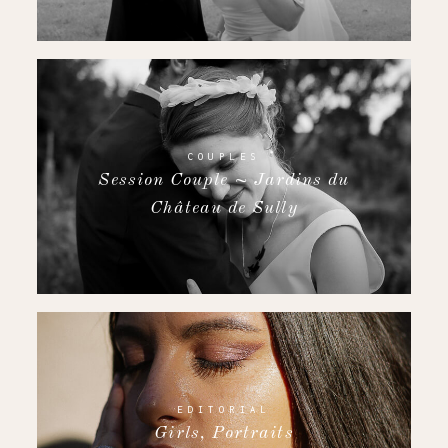
COUPLES
Session Couple ~ Jardins du
Château de Sully
EDITORIAL
Girls, Portraits