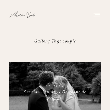
Gallery Tag: couple
PORTFOLIO
TRAVAUX
À PROPOS
COUPLES
Session Couple ~ Domaine de
CONTACT
Ribaute