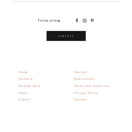
Follow allong
CONTACT
Home
Contact
Portfolio
Publications
Curated Work
Terms and conditions
About
Privacy Policy
Clients
Cookies