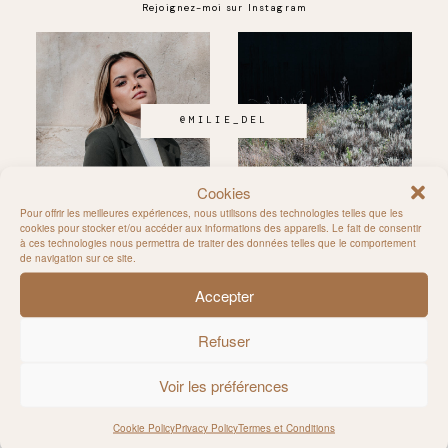
Rejoignez-moi sur Instagram
@MILIE_DEL
Cookies
Pour offrir les meilleures expériences, nous utilisons des technologies telles que les
cookies pour stocker et/ou accéder aux informations des appareils. Le fait de consentir
à ces technologies nous permettra de traiter des données telles que le comportement
de navigation sur ce site.
Accepter
Refuser
Follow allong
Voir les préférences
CONTACT
Cookie Policy
Privacy Policy
Termes et Conditions