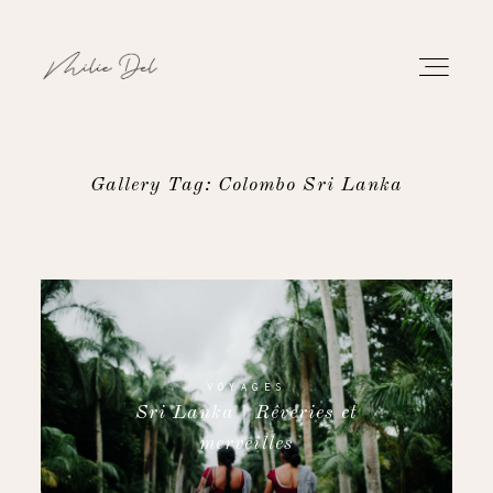
Gallery Tag: Colombo Sri Lanka
PORTFOLIO
TRAVAUX
À PROPOS
VOYAGES
Sri Lanka | Rêveries et
CONTACT
merveilles