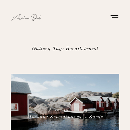
Gallery Tag: Bovallstrand
PORTFOLIO
TRAVAUX
À PROPOS
CONTACT
VOYAGES
Maisons Scandinaves ~ Suède