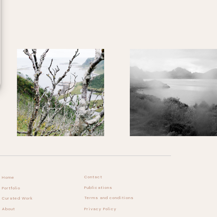
Contact
Home
Publications
Portfolio
Terms and conditions
Curated Work
Privacy Policy
About