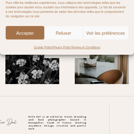
Pour offrir les meilleures expériences, nous utilisons des technologies telles que les
cookies pour stocker et/ou accéder aux informations des appareils. Le fait de consentir
à ces technologies nous permettra de traiter des données telles que le comportement
de navigation sur ce site.
Rejoignez-moi sur Instagram
Accepter
Refuser
Voir les préférences
Cookie Policy
Privacy Policy
Termes et Conditions
@MILIE_DEL
Milie Del is an editorial, travel, branding
and food photographer based in
Montpellier, South of France. Working
anywhere. Design, creative and poetic
work